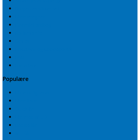
Sådan tjener vi penge
Brugernes sikkerhed
Låneberegner
Finansiel ordbog
Reklameinfo
Om os
Privatlivs- og Cookiepolitik
FAQ
Forfattere
Populære
Lånemuligheder
Lånetilbud
Quicklån
Lån med MitID
Bedste lån
Minilån