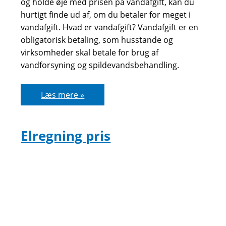
og holde øje med prisen på vandafgift, kan du
hurtigt finde ud af, om du betaler for meget i
vandafgift. Hvad er vandafgift? Vandafgift er en
obligatorisk betaling, som husstande og
virksomheder skal betale for brug af
vandforsyning og spildevandsbehandling.
Betaler
Læs mere »
du
for
meget
i
vandafgift
Elregning pris