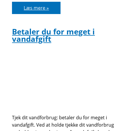
Bidragssatserne
Læs mere »
stiger
lån
bliver
pludselig
en
Betaler du for meget i
del
vandafgift
dyrere
Tjek dit vandforbrug: betaler du for meget i
vandafgift. Ved at holde tjekke dit vandforbrug