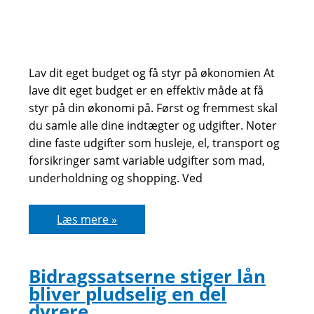
Lav dit eget budget og få styr på økonomien At
lave dit eget budget er en effektiv måde at få
styr på din økonomi på. Først og fremmest skal
du samle alle dine indtægter og udgifter. Noter
dine faste udgifter som husleje, el, transport og
forsikringer samt variable udgifter som mad,
underholdning og shopping. Ved
Lav
Læs mere »
dit
eget
budget
Bidragssatserne stiger lån
bliver pludselig en del
dyrere