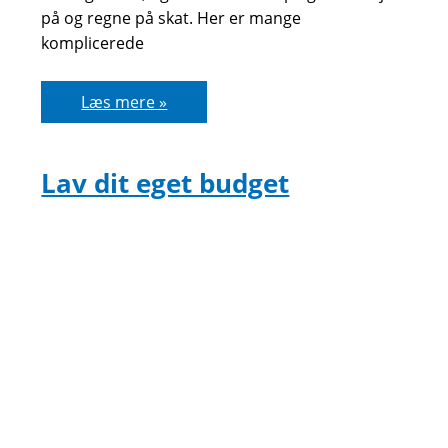
på og regne på skat. Her er mange
komplicerede
Hvad
Læs mere »
er
ÅOP
Lav dit eget budget