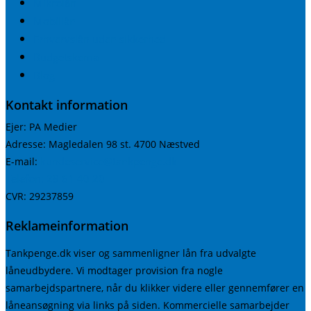
Mikrolån
Mobillån
Erhvervslån uden sikkerhed
Budgetskema
Blog
Kontakt information
Ejer: PA Medier
Adresse: Magledalen 98 st. 4700 Næstved
kundeservice@tankpenge.dk
E-mail:
Telefon: 29 61 40 20
CVR: 29237859
Reklameinformation
Tankpenge.dk viser og sammenligner lån fra udvalgte
låneudbydere. Vi modtager provision fra nogle
samarbejdspartnere, når du klikker videre eller gennemfører en
låneansøgning via links på siden. Kommercielle samarbejder