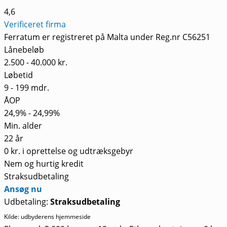
4,6
Verificeret firma
Ferratum er registreret på Malta under Reg.nr C56251
Lånebeløb
2.500 - 40.000 kr.
Løbetid
9 - 199 mdr.
ÅOP
24,9% - 24,99%
Min. alder
22 år
0 kr. i oprettelse og udtræksgebyr
Nem og hurtig kredit
Straksudbetaling
Ansøg nu
Udbetaling:
Straksudbetaling
Kilde: udbyderens hjemmeside