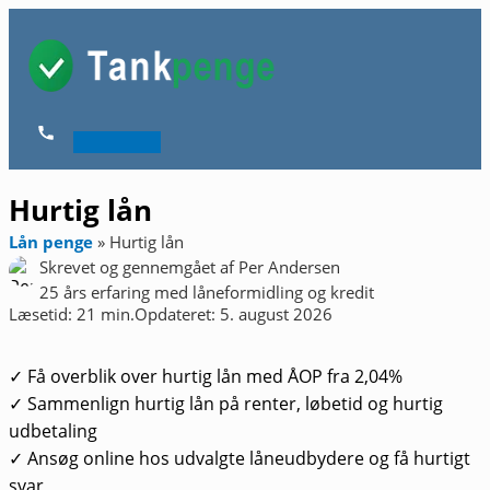
Gå
til
indholdet
Hovedmenu
Hurtig lån
Lån penge
»
Hurtig lån
Skrevet og gennemgået af
Per Andersen
25 års erfaring med låneformidling og kredit
Læsetid: 21 min.
Opdateret: 5. august 2026
✓ Få overblik over hurtig lån med ÅOP fra 2,04%
✓ Sammenlign hurtig lån på renter, løbetid og hurtig
udbetaling
✓ Ansøg online hos udvalgte låneudbydere og få hurtigt
svar