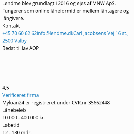
Lendme blev grundlagt i 2016 og ejes af MNW ApS.
Fungerer som online låneformidler mellem låntagere og
långivere.
Kontakt
+45 70 60 62 62
info@lendme.dk
Carl Jacobsens Vej 16 st.,
2500 Valby
Bedst til lav ÅOP
4,5
Verificeret firma
Myloan24 er registreret under CVR.nr 35662448
Lånebeløb
10.000 - 400.000 kr.
Løbetid
12 - 180 mdr.