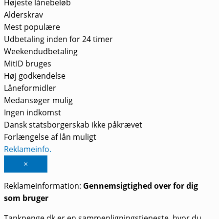
Højeste lånebeløb
Alderskrav
Mest populære
Udbetaling inden for 24 timer
Weekendudbetaling
MitID bruges
Høj godkendelse
Låneformidler
Medansøger mulig
Ingen indkomst
Dansk statsborgerskab ikke påkrævet
Forlængelse af lån muligt
Reklameinfo.
×
Reklameinformation:
Gennemsigtighed over for dig
som bruger
Tankpenge.dk er en sammenligningstjeneste, hvor du