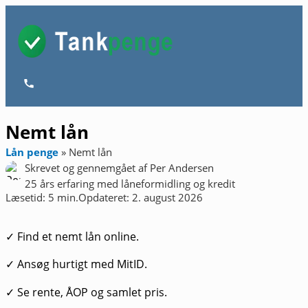
Gå
til
indholdet
Hovedmenu
Nemt lån
Lån penge
»
Nemt lån
Skrevet og gennemgået af
Per Andersen
25 års erfaring med låneformidling og kredit
Læsetid: 5 min.
Opdateret: 2. august 2026
✓ Find et nemt lån online.
✓ Ansøg hurtigt med MitID.
✓ Se rente, ÅOP og samlet pris.