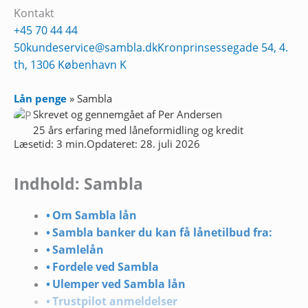
Kontakt
+45 70 44 44
50
kundeservice@sambla.dk
Kronprinsessegade 54, 4.
th, 1306 København K
Lån penge
»
Sambla
Skrevet og gennemgået af
Per Andersen
25 års erfaring med låneformidling og kredit
Læsetid: 3 min.
Opdateret: 28. juli 2026
Indhold: Sambla
Om Sambla lån
Sambla banker du kan få lånetilbud fra:
Samlelån
Fordele ved Sambla
Ulemper ved Sambla lån
Trustpilot anmeldelser