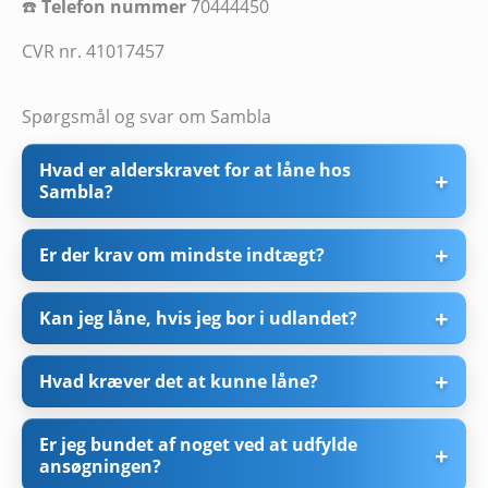
☎️
Telefon nummer
70444450
CVR nr. 41017457
Spørgsmål og svar om Sambla
Hvad er alderskravet for at låne hos
Sambla?
Er der krav om mindste indtægt?
Kan jeg låne, hvis jeg bor i udlandet?
Hvad kræver det at kunne låne?
Er jeg bundet af noget ved at udfylde
ansøgningen?