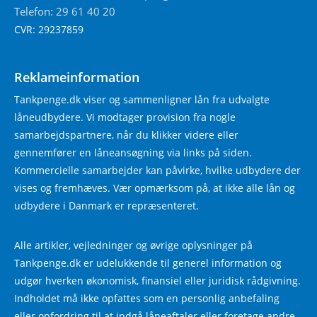
Telefon: 29 61 40 20
CVR: 29237859
Reklameinformation
Tankpenge.dk viser og sammenligner lån fra udvalgte
låneudbydere. Vi modtager provision fra nogle
samarbejdspartnere, når du klikker videre eller
gennemfører en låneansøgning via links på siden.
Kommercielle samarbejder kan påvirke, hvilke udbydere der
vises og fremhæves. Vær opmærksom på, at ikke alle lån og
udbydere i Danmark er repræsenteret.
Alle artikler, vejledninger og øvrige oplysninger på
Tankpenge.dk er udelukkende til generel information og
udgør hverken økonomisk, finansiel eller juridisk rådgivning.
Indholdet må ikke opfattes som en personlig anbefaling
eller opfordring til at indgå låneaftaler eller foretage andre