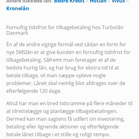
Andre lukkede lån
:
Bedre Kredit
–
Hotlån
–
Vivus
–
Kronelån
Fornuftig tidsfrist for tilbagebetaling hos Turbolån
Danmark
Én af de andre vigtige formål ved sådan en form for
nye SMSlån er at give kunden en fornuftig tidsfrist for
tilbagebetaling. Såfremt man foretager et af de
bedste hurtig lån, og har brug for ekstra tid til at
betale tilbage, vil man næppe opleve nogle
problemer. Lånet skal nemlig blot afdrages over de
efterfølgende 120 dage.
Altså har man en bred tidsramme på flere måneder til
at tilrettelægge og planlægge tilbagebetalingen.
Dermed kan man sagtens få udført sin investering,
betaling eller lignende aktioner og efterfølgende
betale lånet tilbage i et stille og roligt tempo.