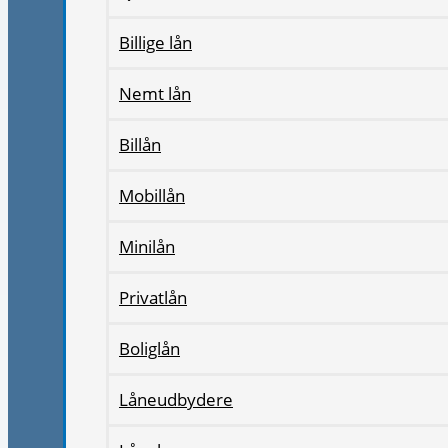
Billige lån
Nemt lån
Billån
Mobillån
Minilån
Privatlån
Boliglån
Låneudbydere