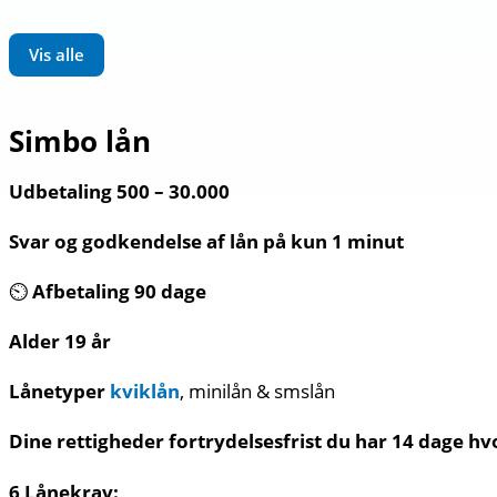
Vis alle
Simbo lån
Udbetaling 500 – 30.000
Svar og godkendelse af lån på kun 1 minut
⏲️
Afbetaling 90 dage
Alder 19 år
Lånetyper
kviklån
, minilån & smslån
Dine rettigheder fortrydelsesfrist du har 14 dage hv
6 Lånekrav: