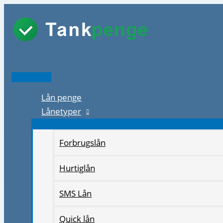
Gå
til
indholdet
Hovedmenu
Lån penge
Lånetyper
Forbrugslån
Hurtiglån
SMS Lån
Quick lån