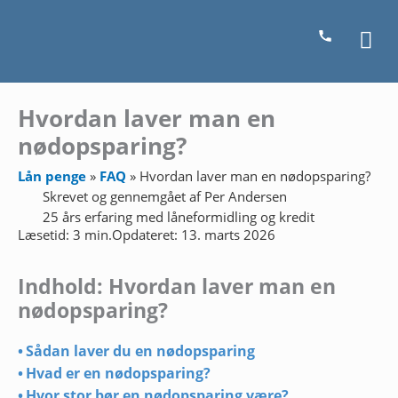
Gå
Ho
til
indholdet
Hvordan laver man en
nødopsparing?
Lån penge
»
FAQ
»
Hvordan laver man en nødopsparing?
Skrevet og gennemgået af
Per Andersen
25 års erfaring med låneformidling og kredit
Læsetid: 3 min.
Opdateret: 13. marts 2026
Indhold: Hvordan laver man en
nødopsparing?
Sådan laver du en nødopsparing
Hvad er en nødopsparing?
Hvor stor bør en nødopsparing være?