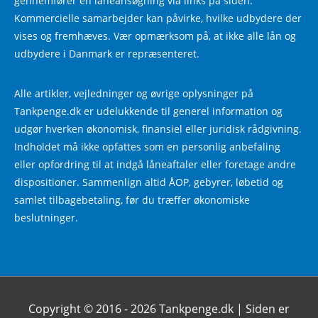
gennemfører en låneansøgning via links på siden.
Kommercielle samarbejder kan påvirke, hvilke udbydere der
vises og fremhæves. Vær opmærksom på, at ikke alle lån og
udbydere i Danmark er repræsenteret.
Alle artikler, vejledninger og øvrige oplysninger på
Tankpenge.dk er udelukkende til generel information og
udgør hverken økonomisk, finansiel eller juridisk rådgivning.
Indholdet må ikke opfattes som en personlig anbefaling
eller opfordring til at indgå låneaftaler eller foretage andre
dispositioner. Sammenlign altid ÅOP, gebyrer, løbetid og
samlet tilbagebetaling, før du træffer økonomiske
beslutninger.
Copyright © 2016 - 2026
Tankpenge.dk
| Siden er