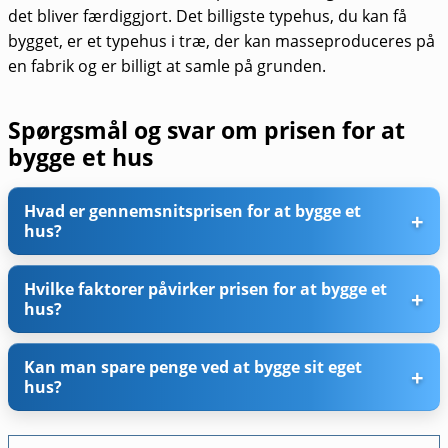
det bliver færdiggjort. Det billigste typehus, du kan få
bygget, er et typehus i træ, der kan masseproduceres på
en fabrik og er billigt at samle på grunden.
Spørgsmål og svar om prisen for at
bygge et hus
Hvad er gennemsnitsprisen for at bygge et
hus?
Hvilke faktorer påvirker prisen for at bygge et
hus?
Kan man spare penge ved at bygge sit eget
hus?