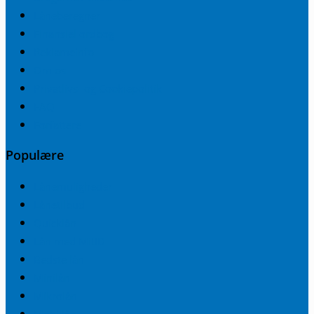
Låneberegner
Finansiel ordbog
Reklameinfo
Om os
Privatlivs- og Cookiepolitik
FAQ
Forfattere
Populære
Lånemuligheder
Lånetilbud
Quicklån
Lån med MitID
Bedste lån
Minilån
Mikrolån
Mobillån