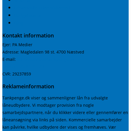
Erhvervslån uden sikkerhed
Budgetskema
Blog
Kontakt information
Ejer: PA Medier
Adresse: Magledalen 98 st. 4700 Næstved
kundeservice@tankpenge.dk
E-mail:
Telefon: 29 61 40 20
CVR: 29237859
Reklameinformation
Tankpenge.dk viser og sammenligner lån fra udvalgte
låneudbydere. Vi modtager provision fra nogle
samarbejdspartnere, når du klikker videre eller gennemfører en
låneansøgning via links på siden. Kommercielle samarbejder
kan påvirke, hvilke udbydere der vises og fremhæves. Vær