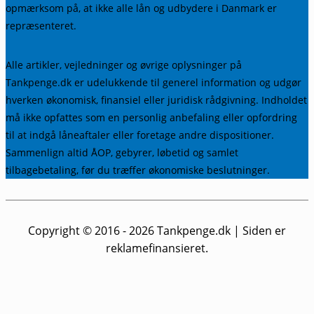
opmærksom på, at ikke alle lån og udbydere i Danmark er
repræsenteret.
Alle artikler, vejledninger og øvrige oplysninger på
Tankpenge.dk er udelukkende til generel information og udgør
hverken økonomisk, finansiel eller juridisk rådgivning. Indholdet
må ikke opfattes som en personlig anbefaling eller opfordring
til at indgå låneaftaler eller foretage andre dispositioner.
Sammenlign altid ÅOP, gebyrer, løbetid og samlet
tilbagebetaling, før du træffer økonomiske beslutninger.
Copyright © 2016 - 2026
Tankpenge.dk
| Siden er
reklamefinansieret.