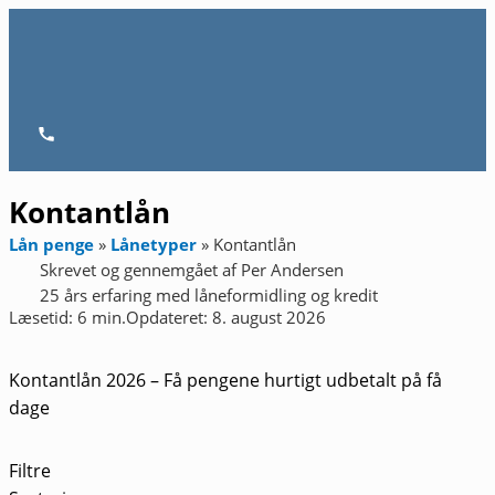
Gå
til
indholdet
Hovedmenu
Kontantlån
Lån penge
»
Lånetyper
»
Kontantlån
Skrevet og gennemgået af
Per Andersen
25 års erfaring med låneformidling og kredit
Læsetid: 6 min.
Opdateret: 8. august 2026
Kontantlån 2026 – Få pengene hurtigt udbetalt på få
dage
Filtre