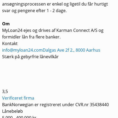
ansøgningsprocessen er enkel og ligetil du får hurtigt
svar og pengene efter 1 - 2 dage.
Om
MyLoan24 ejes og drives af Karman Connect A/S og
formidler lån fra flere banker.
Kontakt
info@myloan24.com
Dalgas Ave 2f 2., 8000 Aarhus
Stærk på gebyrfrie lånevilkår
3,5
Verificeret firma
BankNorwegian er registreret under CVR.nr 35438440
Lånebeløb
5.000 - 400.000 kr.