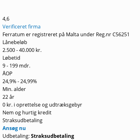
4,6
Verificeret firma
Ferratum er registreret på Malta under Reg.nr C56251
Lånebeløb
2.500 - 40.000 kr.
Løbetid
9 - 199 mdr.
ÅOP
24,9% - 24,99%
Min. alder
22 år
0 kr. i oprettelse og udtræksgebyr
Nem og hurtig kredit
Straksudbetaling
Ansøg nu
Udbetaling:
Straksudbetaling