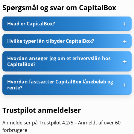
Spørgsmål og svar om CapitalBox
Hvad er CapitalBox?
Hvilke typer lån tilbyder CapitalBox?
Hvordan ansøger jeg om et erhvervslån hos
CapitalBox?
Hvordan fastsætter CapitalBox lånebeløb og
rente?
Trustpilot anmeldelser
Anmeldelser på Trustpilot 4.2/5 – Anmeldt af over 60
forbrugere