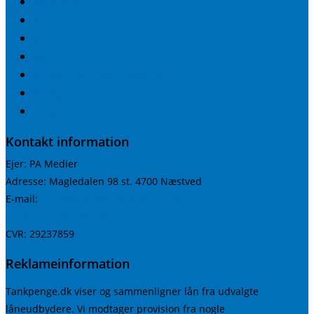
Bedste lån
Minilån
Mikrolån
Mobillån
Erhvervslån uden sikkerhed
Budgetskema
Blog
Kontakt information
Ejer: PA Medier
Adresse: Magledalen 98 st. 4700 Næstved
kundeservice@tankpenge.dk
E-mail:
Telefon: 29 61 40 20
CVR: 29237859
Reklameinformation
Tankpenge.dk viser og sammenligner lån fra udvalgte
låneudbydere. Vi modtager provision fra nogle