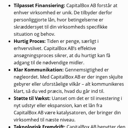
Tilpasset Finansiering:
CapitalBox AB forstår at
enhver virksomhed er unik. De tilbyder derfor
personliggjorte lån, hvor betingelserne er
skræddersyet til din virksomheds specifikke
situation og behov.
Hurtig Proces:
Tiden er penge, særligt i
erhvervslivet. CapitalBox AB’s effektive
ansøgningsproces sikrer, at du hurtigt kan få
adgang til de nødvendige midler.
Klar Kommunikation:
Gennemsigtighed er
nøgleordet. Med CapitalBox AB er der ingen skjulte
gebyrer eller uforståelige vilkår – alt kommunikeres
klart, så du ved præcis, hvad du går ind til.
Støtte til Vækst:
Uanset om det er til investering i
nyt udstyr eller ekspansion, kan et lån fra
CapitalBox AB være katalysatoren, der bringer din
virksomhed til næste niveau.
Teknologisk Fremdrift:
CapitalBox AB benytter den