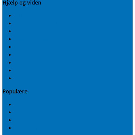
Hjælp og viden
Sådan tjener vi penge
Brugernes sikkerhed
Låneberegner
Finansiel ordbog
Reklameinfo
Om os
Privatlivs- og Cookiepolitik
FAQ
Forfattere
Populære
Lånemuligheder
Lånetilbud
Quicklån
Lån med MitID