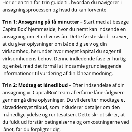
Her er en trin-for-trin guide til, hvordan du navigerer i
ansøgningsprocessen og hvad du kan forvente.
Trin 1: Ansøgning på få minutter
– Start med at besøge
CapitalBox’ hjemmeside, hvor du nemt kan indsende en
ansøgning om et erhvervslån. Dette første skridt kræver,
at du giver oplysninger om både dig selv og din
virksomhed, herunder hvor meget kapital du søger til
virksomhedens behov. Denne indledende fase er hurtig
og enkel, med det formål at indsamle grundlæggende
informationer til vurdering af din låneanmodning.
Trin 2: Modtag et lånetilbud
– Efter indsendelse af din
ansøgning vil CapitalBox’ team af erfarne lånerådgivere
gennemgå dine oplysninger. Du vil derefter modtage et
skræddersyet tilbud, som inkluderer detaljer om den
månedlige ydelse og rentesatsen. Dette skridt sikrer, at
du fuldt ud forstår betingelserne og omkostningerne ved
lånet, før du forpligter dig.