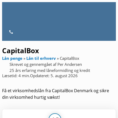
Gå
til
indholdet
Hovedmenu
CapitalBox
Lån penge
»
Lån til erhverv
»
CapitalBox
Skrevet og gennemgået af
Per Andersen
25 års erfaring med låneformidling og kredit
Læsetid: 4 min.
Opdateret: 5. august 2026
Få et virksomhedslån fra CapitalBox Denmark og sikre
din virksomhed hurtig vækst!