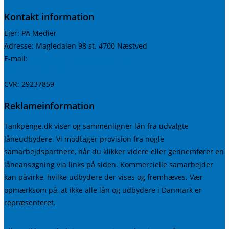
Kontakt information
Ejer: PA Medier
Adresse: Magledalen 98 st. 4700 Næstved
kundeservice@tankpenge.dk
E-mail:
Telefon: 29 61 40 20
CVR: 29237859
Reklameinformation
Tankpenge.dk viser og sammenligner lån fra udvalgte
låneudbydere. Vi modtager provision fra nogle
samarbejdspartnere, når du klikker videre eller gennemfører en
låneansøgning via links på siden. Kommercielle samarbejder
kan påvirke, hvilke udbydere der vises og fremhæves. Vær
opmærksom på, at ikke alle lån og udbydere i Danmark er
repræsenteret.