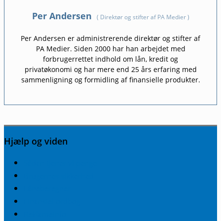
Per Andersen
(
Direktør og stifter af PA Medier
)
Per Andersen er administrerende direktør og stifter af
PA Medier. Siden 2000 har han arbejdet med
forbrugerrettet indhold om lån, kredit og
privatøkonomi og har mere end 25 års erfaring med
sammenligning og formidling af finansielle produkter.
Hjælp og viden
Sådan tjener vi penge
Brugernes sikkerhed
Låneberegner
Finansiel ordbog
Reklameinfo