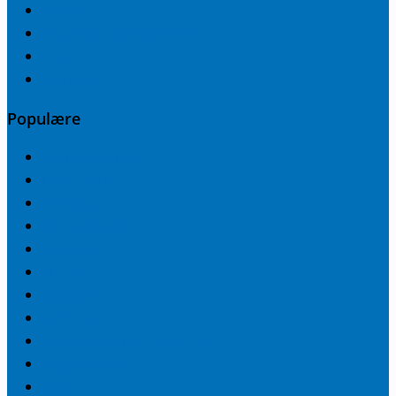
Om os
Privatlivs- og Cookiepolitik
FAQ
Forfattere
Populære
Lånemuligheder
Lånetilbud
Quicklån
Lån med MitID
Bedste lån
Minilån
Mikrolån
Mobillån
Erhvervslån uden sikkerhed
Budgetskema
Blog