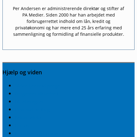
Per Andersen er administrerende direktør og stifter af
PA Medier. Siden 2000 har han arbejdet med
forbrugerrettet indhold om lån, kredit og
privatøkonomi og har mere end 25 års erfaring med
sammenligning og formidling af finansielle produkter.
Hjælp og viden
Sådan tjener vi penge
Brugernes sikkerhed
Låneberegner
Finansiel ordbog
Reklameinfo
Om os
Privatlivs- og Cookiepolitik