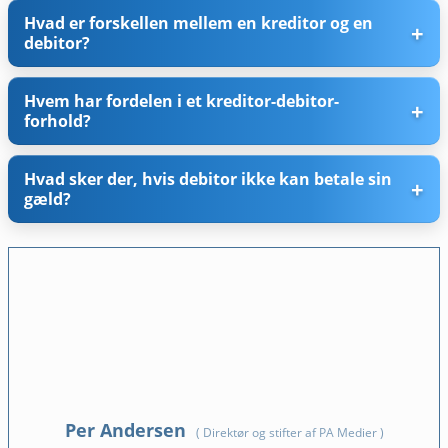
Hvad er forskellen mellem en kreditor og en
debitor?
Hvem har fordelen i et kreditor-debitor-
forhold?
Hvad sker der, hvis debitor ikke kan betale sin
gæld?
Per Andersen
(
Direktør og stifter af PA Medier
)