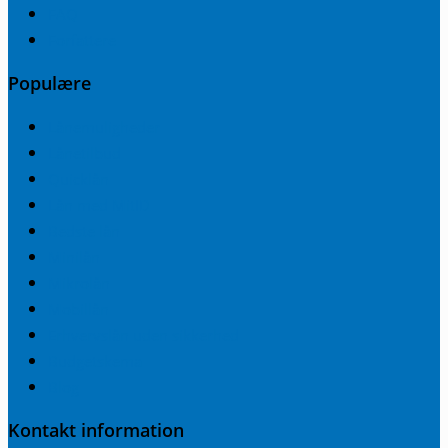
FAQ
Forfattere
Populære
Lånemuligheder
Lånetilbud
Quicklån
Lån med MitID
Bedste lån
Minilån
Mikrolån
Mobillån
Erhvervslån uden sikkerhed
Budgetskema
Blog
Kontakt information