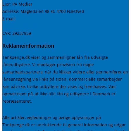
Ejer: PA Medier
Adresse: Magledalen 98 st. 4700 Næstved
kundeservice@tankpenge.dk
E-mail:
Telefon: 29 61 40 20
CVR: 29237859
Reklameinformation
Tankpenge.dk viser og sammenligner lån fra udvalgte
låneudbydere. Vi modtager provision fra nogle
samarbejdspartnere, når du klikker videre eller gennemfører en
låneansøgning via links på siden. Kommercielle samarbejder
kan påvirke, hvilke udbydere der vises og fremhæves. Vær
opmærksom på, at ikke alle lån og udbydere i Danmark er
repræsenteret.
Alle artikler, vejledninger og øvrige oplysninger på
Tankpenge.dk er udelukkende til generel information og udgør