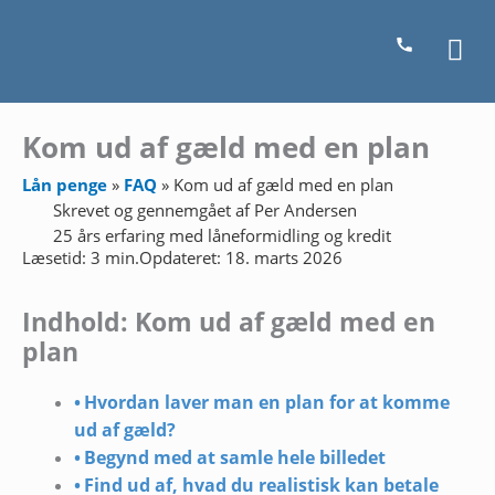
Gå
Ho
til
indholdet
Kom ud af gæld med en plan
Lån penge
»
FAQ
»
Kom ud af gæld med en plan
Skrevet og gennemgået af
Per Andersen
25 års erfaring med låneformidling og kredit
Læsetid: 3 min.
Opdateret: 18. marts 2026
Indhold: Kom ud af gæld med en
plan
Hvordan laver man en plan for at komme
ud af gæld?
Begynd med at samle hele billedet
Find ud af, hvad du realistisk kan betale