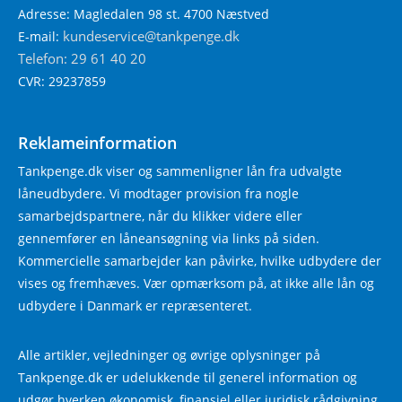
Adresse: Magledalen 98 st. 4700 Næstved
kundeservice@tankpenge.dk
E-mail:
Telefon: 29 61 40 20
CVR: 29237859
Reklameinformation
Tankpenge.dk viser og sammenligner lån fra udvalgte
låneudbydere. Vi modtager provision fra nogle
samarbejdspartnere, når du klikker videre eller
gennemfører en låneansøgning via links på siden.
Kommercielle samarbejder kan påvirke, hvilke udbydere der
vises og fremhæves. Vær opmærksom på, at ikke alle lån og
udbydere i Danmark er repræsenteret.
Alle artikler, vejledninger og øvrige oplysninger på
Tankpenge.dk er udelukkende til generel information og
udgør hverken økonomisk, finansiel eller juridisk rådgivning.