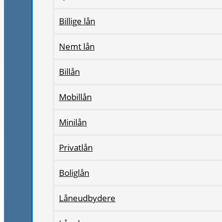
Billige lån
Nemt lån
Billån
Mobillån
Minilån
Privatlån
Boliglån
Låneudbydere