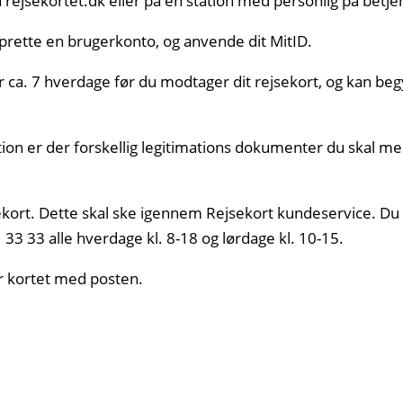
å rejsekortet.dk eller på en station med personlig på betje
 oprette en brugerkonto, og anvende dit MitID.
er ca. 7 hverdage før du modtager dit rejsekort, og kan be
ion er der forskellig legitimations dokumenter du skal med
sekort. Dette skal ske igennem Rejsekort kundeservice. Du 
33 33 alle hverdage kl. 8-18 og lørdage kl. 10-15.
ger kortet med posten.