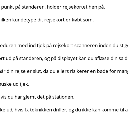
 punkt på standeren, holder rejsekortet hen på.
 hvilken kundetype dit rejsekort er købt som.
ceduren med ind tjek på rejsekort scanneren inden du stige
rt ud på standeren, og på displayet kan du aflæse din saldo
når din rejse er slut, da du ellers risikerer en bøde for man
huske ud tjek.
hvis du har glemt det på stationen.
ke ud, hvis fx teknikken driller, og du ikke kan komme til