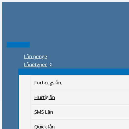
Gå
til
indholdet
Hovedmenu
Lån penge
Lånetyper
Forbrugslån
Hurtiglån
SMS Lån
Quick lån