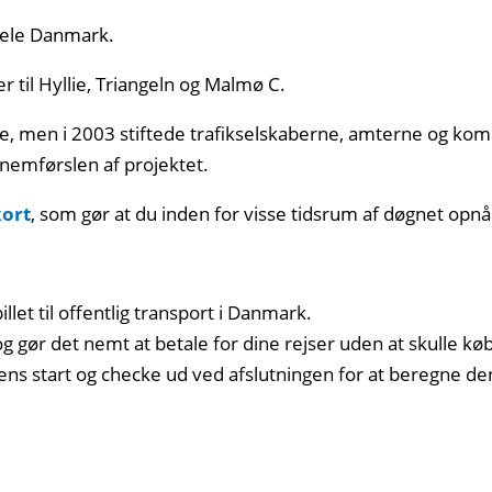
 hele Danmark.
 til Hyllie, Triangeln og Malmø C.
èrne, men i 2003 stiftede trafikselskaberne, amterne og kom
nnemførslen af projektet.
kort
, som gør at du inden for visse tidsrum af døgnet opnår
llet til offentlig transport i Danmark.
 gør det nemt at betale for dine rejser uden at skulle købe
sens start og checke ud ved afslutningen for at beregne de