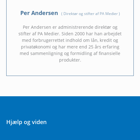
Per Andersen
(
Direktør og stifter af PA Medier
)
Per Andersen er administrerende direktør og
stifter af PA Medier. Siden 2000 har han arbejdet
med forbrugerrettet indhold om lån, kredit og
privatøkonomi og har mere end 25 års erfaring
med sammenligning og formidling af finansielle
produkter.
Hjælp og viden